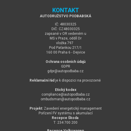
KONTAKT
AUTODRUŽSTVO PODBABSKÁ
IČ: 48030325
DIČ: CZ48030325
zapsané v OR vedeném u
MS v Praze, oddíl Dr
vložka 797
Pod Paťankou 217/1
160 00 Praha 6 - Dejvice
Ochrana osobních údajů
GDPR
gdpr@
autopodbaba.cz
Reklamační řád
je k dispozici na provozovně
Etický kodex
compliance@
autopodbaba.cz
ombudsman@
autopodbaba.cz
Projekt:
Zavedení energetický management
Pořízení FV systému s akumulací
Recepce Škoda
T: 234 700 200
Recepce Volkswagen