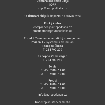
Ochrana osobních údajů
GDPR
gdpr@
autopodbaba.cz
Reklamační řád
je k dispozici na provozovně
Etický kodex
compliance@
autopodbaba.cz
ombudsman@
autopodbaba.cz
Projekt:
Zavedení energetický management
Pořízení FV systému s akumulací
Recepce Škoda
T: 234 700 200
Recepce Volkswagen
T: 234 700 260
Servis
Po - Pá:
7:00 - 19:00
So:
9:00 - 13:00
Prodej
Po - Pá:
8:00 - 19:00
So:
9:00 - 13:00
info@
autopodbaba.cz
Non-stop asistenční služba