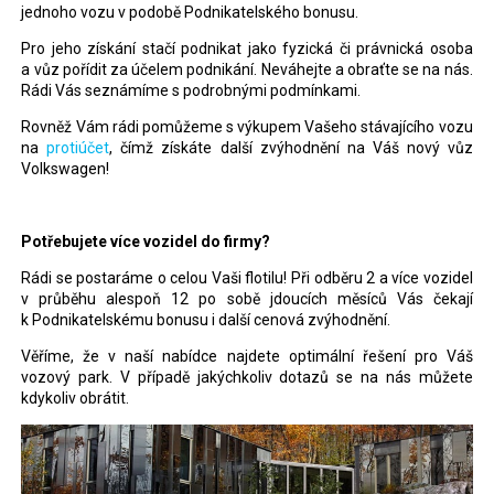
jednoho vozu v podobě Podnikatelského bonusu.
Pro jeho získání stačí podnikat jako fyzická či právnická osoba
a vůz pořídit za účelem podnikání. Neváhejte a obraťte se na nás.
Rádi Vás seznámíme s podrobnými podmínkami.
Rovněž Vám rádi pomůžeme s výkupem Vašeho stávajícího vozu
na
protiúčet
, čímž získáte další zvýhodnění na Váš nový vůz
Volkswagen!
Potřebujete více vozidel do firmy?
Rádi se postaráme o celou Vaši flotilu! Při odběru 2 a více vozidel
v průběhu alespoň 12 po sobě jdoucích měsíců Vás čekají
k Podnikatelskému bonusu i další cenová zvýhodnění.
Věříme, že v naší nabídce najdete optimální řešení pro Váš
vozový park. V případě jakýchkoliv dotazů se na nás můžete
kdykoliv obrátit.