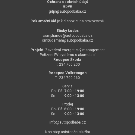
Ochrana osobních údajů
GDPR
gdpr@
autopodbaba.cz
Reklamační řád
je k dispozici na provozovně
Etický kodex
compliance@
autopodbaba.cz
ombudsman@
autopodbaba.cz
Projekt:
Zavedení energetický management
Pořízení FV systému s akumulací
Recepce Škoda
T: 234 700 200
Recepce Volkswagen
T: 234 700 260
Servis
Po - Pá:
7:00 - 19:00
So:
9:00 - 13:00
Prodej
Po - Pá:
8:00 - 19:00
So:
9:00 - 13:00
info@
autopodbaba.cz
Non-stop asistenční služba