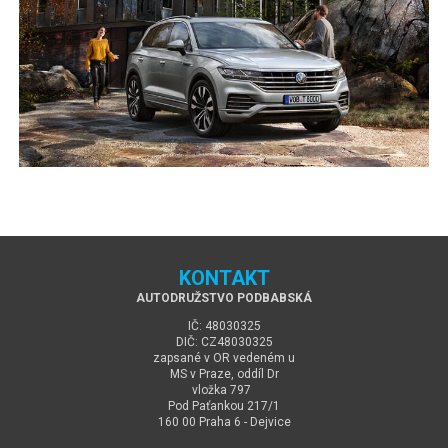
KONTAKT
AUTODRUŽSTVO PODBABSKÁ
IČ: 48030325
DIČ: CZ48030325
zapsané v OR vedeném u
MS v Praze, oddíl Dr
vložka 797
Pod Paťankou 217/1
160 00 Praha 6 - Dejvice