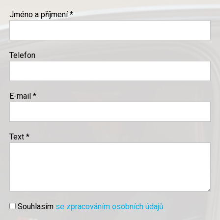
Jméno a příjmení *
Telefon
E-mail *
Text *
Souhlasím
se zpracováním osobních údajů