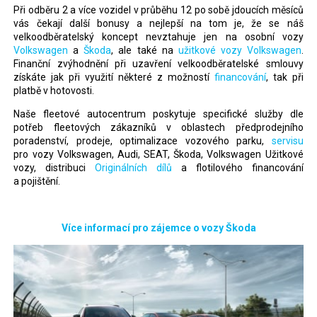
Při odběru 2 a více vozidel v průběhu 12 po sobě jdoucích měsíců
vás čekají další bonusy a nejlepší na tom je, že se náš
velkoodběratelský koncept nevztahuje jen na osobní vozy
Volkswagen
a
Škoda
, ale také na
užitkové vozy Volkswagen
.
Finanční zvýhodnění při uzavření velkoodběratelské smlouvy
získáte jak při využití některé z možností
financování
, tak při
platbě v hotovosti.
Naše fleetové autocentrum poskytuje specifické služby dle
potřeb fleetových zákazníků v oblastech předprodejního
poradenství, prodeje, optimalizace vozového parku,
servisu
pro vozy
Volkswagen, Audi, SEAT, Škoda, Volkswagen Užitkové
vozy
, distribuci
Originálních dílů
a flotilového financování
a pojištění.
Více informací pro zájemce o vozy Š
koda