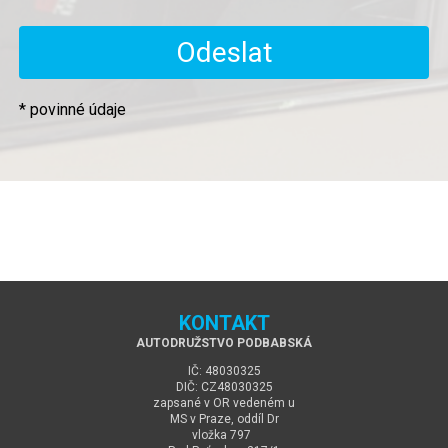
* povinné údaje
KONTAKT
AUTODRUŽSTVO PODBABSKÁ
IČ: 48030325
DIČ: CZ48030325
zapsané v OR vedeném u
MS v Praze, oddíl Dr
vložka 797