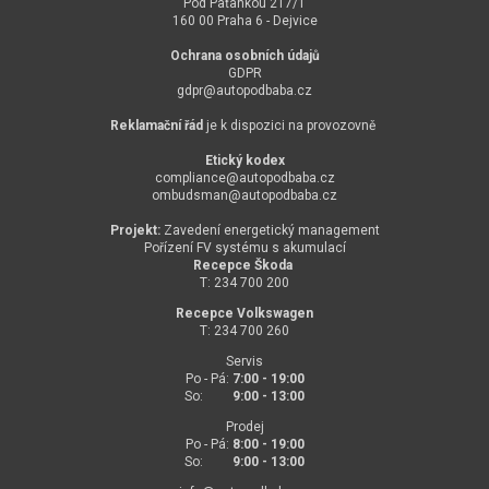
Pod Paťankou 217/1
160 00 Praha 6 - Dejvice
Ochrana osobních údajů
GDPR
gdpr@
autopodbaba.cz
Reklamační řád
je k dispozici na provozovně
Etický kodex
compliance@
autopodbaba.cz
ombudsman@
autopodbaba.cz
Projekt:
Zavedení energetický management
Pořízení FV systému s akumulací
Recepce Škoda
T: 234 700 200
Recepce Volkswagen
T: 234 700 260
Servis
Po - Pá:
7:00 - 19:00
So:
9:00 - 13:00
Prodej
Po - Pá:
8:00 - 19:00
So:
9:00 - 13:00