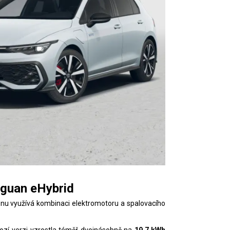
iguan eHybrid
nu využívá kombinaci elektromotoru a spalovacího
ozí verzi vzrostla téměř dvojnásobně na
19,7
kWh