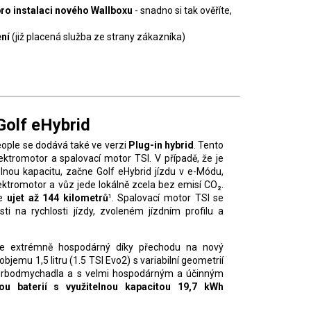
ro instalaci nového Wallboxu
- snadno si tak ověříte,
ení
(již placená služba ze strany zákazníka)
Golf eHybrid
People se dodává také ve verzi
Plug-in hybrid
. Tento
ktromotor a spalovací motor TSI. V případě, že je
lnou kapacitu, začne Golf eHybrid jízdu v e-Módu,
ktromotor a vůz jede lokálně zcela bez emisí CO₂.
že
ujet až 144
kilometrů
¹. Spalovací motor TSI se
sti na rychlosti jízdy, zvoleném jízdním profilu a
 je extrémně hospodárný díky přechodu na nový
jemu 1,5 litru (1.5 TSI Evo2) s variabilní geometrií
turbodmychadla a s velmi hospodárným a účinným
ou baterií s
využitelnou kapacitou 19,7
kWh