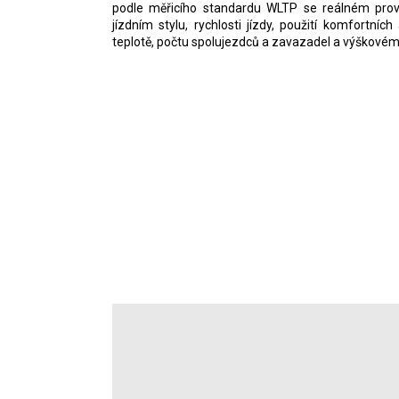
podle měřicího standardu WLTP se reálném provo
jízdním stylu, rychlosti jízdy, použití komfortních
teplotě, počtu spolujezdců a zavazadel a výškovém p