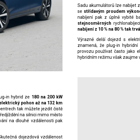
Sadu akumulátorů lze nabíjet z
se
střídavým proudem výkon
nabíjení pak z úplně vybité b
stejnosměrných
rychlonabíjec
nabíjení z
10
% na 80
% tak trv
Výrazně delší dojezd s elek
znamená, že plug-in hybridn
provozu používat často jako el
hybridním režimu však zaujme
ug‑in hybrid ze
180 na 200 kW
elektrický pohon až na 132 km
entrech tak můžete jezdit čistě
předjíždění na silnici mimo město
vání na dlouhé vzdálenosti pak
kutečná dojezdová vzdálenost