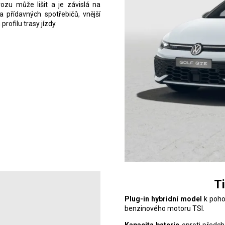
zu může lišit a je závislá na
 a přídavných spotřebičů, vnější
rofilu trasy jízdy.
T
Plug-in hybridní model
k poho
benzinového motoru TSI.
Kapacita baterie
oproti předch