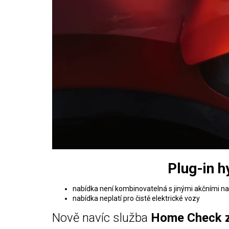
Plug-in 
nabídka není kombinovatelná s jinými akčními na
nabídka neplatí pro čistě elektrické vozy
Nově navíc služba
Home Check 