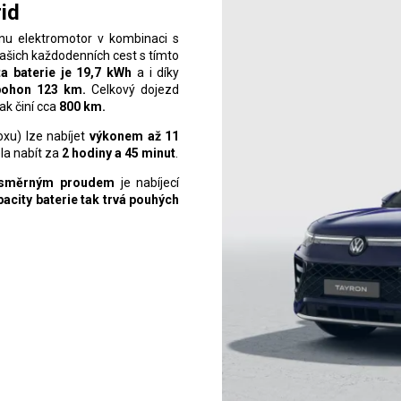
id
u elektromotor v kombinaci s
šich každodenních cest s tímto
ta baterie je 19,7 kWh
a i díky
 pohon 123 km.
Celkový dojezd
k činí cca
800 km.
xu) lze nabíjet
výkonem až 11
la nabít za
2 hodiny a 45 minut
.
osměrným proudem
je nabíjecí
acity baterie tak trvá pouhých