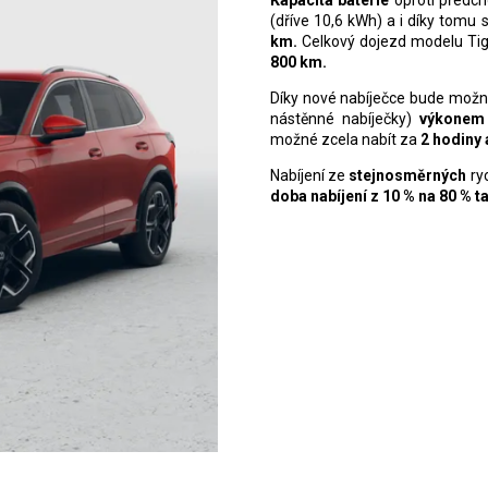
(dříve 10,6 kWh) a i díky tomu 
km.
Celkový dojezd modelu Tig
800
km.
Díky nové nabíječce bude možn
nástěnné nabíječky)
výkonem
možné zcela nabít za
2
hodiny 
Nabíjení ze
stejnosměrných
ry
doba nabíjení z
10
%
na 80
%
t