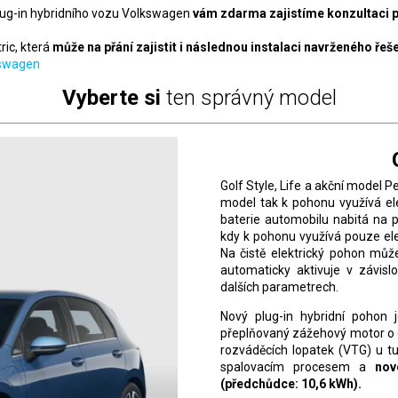
plug-in hybridního vozu Volkswagen
vám zdarma zajistíme konzultaci p
ric, která
může na přání zajistit i
následnou instalaci navrženého řeš
kswagen
Vyberte si
ten správný model
Golf Style, Life a akční model 
model tak k pohonu využívá ele
baterie automobilu nabitá na p
kdy k pohonu využívá pouze ele
Na čistě elektrický pohon mů
automaticky aktivuje v závislo
dalších parametrech.
Nový plug-in hybridní pohon
přeplňovaný zážehový motor o ob
rozváděcích lopatek (VTG) u 
spalovacím procesem a
nov
(předchůdce: 10,6
kWh).