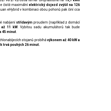
se čistě maximální
elektrický dojezd zvýšil na 126
uan eHybrid v kombinaci obou pohonů pak činí cca
é nabíjení
střídavým
proudem (například z domácí
 až 11
kW
. Vybitou sadu akumulátorů tak bude
a
45
minut
.
chlonabíjecích stojanů probíhá
výkonem až 40
kW a
ak trvá pouhých 26
minut.