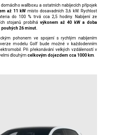
 domácího wallboxu a ostatních nabíjecích přípojek
em až 11
kW
místo dosavadních 3,6 kW. Rychlost
ateria do 100 % trvá cca 2,5 hodiny. Nabíjení ze
ích stojanů probíhá
výkonem až 40
kW a
doba
á pouhých 26
minut.
trickým pohonem ve spojení s rychlým nabíjením
í verze modelu Golf bude možné v každodenním
ektromobil. Při překonávání velkých vzdáleností v
 velmi dlouhým
celkovým dojezdem cca 1000
km
.