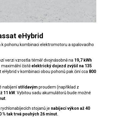
assat eHybrid
 k pohonu kombinaci elektromotoru a spalovacího
zí verzi vzrostla téměř dvojnásobně na
19,7
kWh
e maximální čistě
elektrický dojezd zvýšil na 135
 eHybrid v kombinaci obou pohonů pak činí cca
800
 nabíjení
střídavým
proudem (například z
ž 11
kW
. Vybitou sadu akumulátorů bude možné
nut
.
rychlonabíjecích stojanů je
nabíjecí výkon až 40
0
% tak trvá pouhých 26
minut.