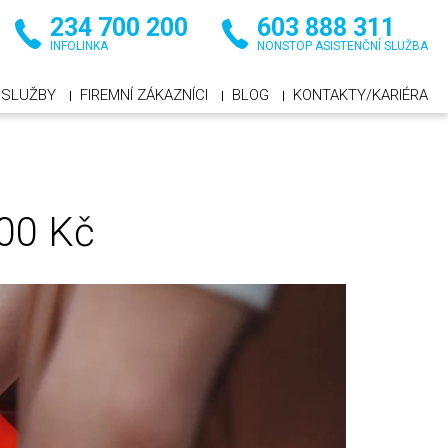
234 700 200
603 888 311
INFOLINKA
NONSTOP ASISTENČNÍ SLUŽBA
SLUŽBY
FIREMNÍ ZÁKAZNÍCI
BLOG
KONTAKTY/KARIÉRA
00 Kč