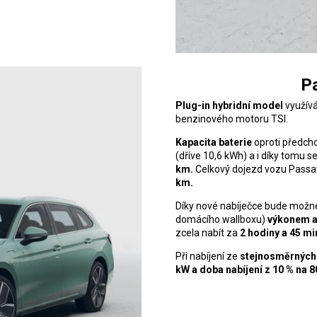
P
Plug-in hybridní model
využívá
benzinového motoru TSI.
Kapacita baterie
oproti předcho
(dříve 10,6 kWh) a i díky tomu s
km.
Celkový dojezd vozu Passat
km.
Díky nové nabíječce bude možné
domácího wallboxu)
výkonem a
zcela nabít za
2
hodiny a
45
mi
Při nabíjení ze
stejnosměrných
kW a
doba nabíjení z
10
% na 8