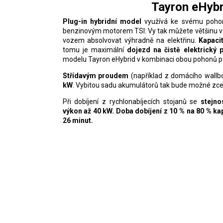
Tayron eHybr
Plug-in hybridní model
využívá ke svému pohon
benzinovým motorem TSI: Vy tak můžete většinu va
vozem absolvovat výhradně na elektřinu.
Kapaci
tomu je maximální
dojezd na čistě elektrický
modelu Tayron eHybrid v kombinaci obou pohonů pa
Střídavým
proudem
(například z domácího wallbo
kW
. Vybitou sadu akumulátorů tak bude možné zce
Při dobíjení z rychlonabíjecích stojanů se
stejn
výkon až 40 kW. Doba dobíjení z 10 % na 80 % kap
26 minut.