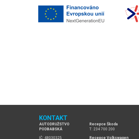
KONTAKT
AUTODRUŽSTVO
Recepce Škoda
PODBABSKÁ
T: 234 700 200
IČ: 48030325
Recepce Volkswagen