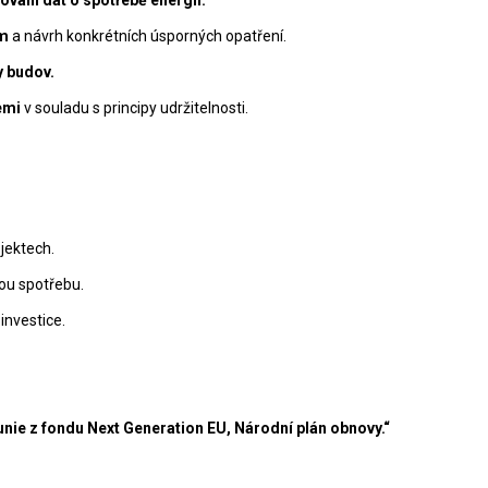
ám
a návrh konkrétních úsporných opatření.
y budov.
emi
v souladu s principy udržitelnosti.
bjektech.
ou spotřebu.
investice.
unie z fondu Next Generation EU, Národní plán obnovy.“