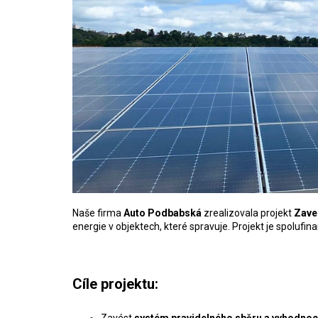
Naše firma
Auto Podbabská
zrealizovala projekt
Zave
energie v objektech, které spravuje. Projekt je spolufi
Cíle projektu:
Zavést
s
ystém pravidelného sběru a vyhodnoco