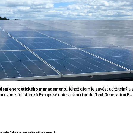
dení energetického managementu
, jehož cílem je zavést udržitelný a
nancován z prostředků
Evropské unie
v rámci
fondu Next Generation EU
vání dat o spotřebě energií.