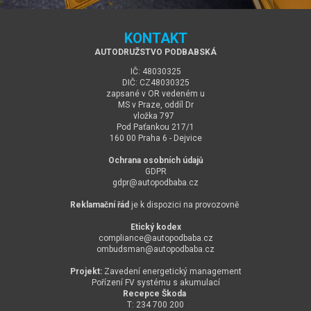
KONTAKT
AUTODRUŽSTVO PODBABSKÁ
IČ: 48030325
DIČ: CZ48030325
zapsané v OR vedeném u
MS v Praze, oddíl Dr
vložka 797
Pod Paťankou 217/1
160 00 Praha 6 - Dejvice
Ochrana osobních údajů
GDPR
gdpr@
autopodbaba.cz
Reklamační řád
je k dispozici na provozovně
Etický kodex
compliance@
autopodbaba.cz
ombudsman@
autopodbaba.cz
Projekt:
Zavedení energetický management
Pořízení FV systému s akumulací
Recepce Škoda
T: 234 700 200