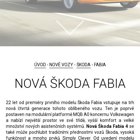
ÚVOD
-
NOVÉ VOZY
-
ŠKODA
- FABIA
NOVÁ ŠKODA FABIA
22 let od premiéry prvního modelu Škoda Fabia vstupuje na trh
nová čtvrtá generace tohoto oblíbeného vozu. Ten je poprvé
postaven na modulární platformě MQB A0 koncernu Volkswagen
a nabízí největší prostor ve své třídě, vyšší komfort a velké
množství nových asistenčních systémů.
Nová Škoda Fabia
4
se
také může pochlubit tradičními přednostmi vozů Škoda, vysoká
funkčnost a mnoho prvků Simply Clever. Od uvedení modelu