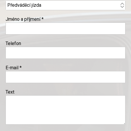
Jméno a příjmení *
Telefon
E-mail *
Text