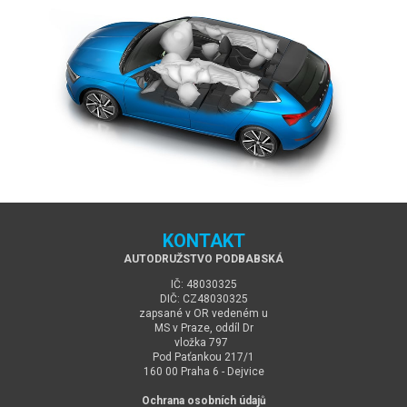
KONTAKT
AUTODRUŽSTVO PODBABSKÁ
IČ: 48030325
DIČ: CZ48030325
zapsané v OR vedeném u
MS v Praze, oddíl Dr
vložka 797
Pod Paťankou 217/1
160 00 Praha 6 - Dejvice
Ochrana osobních údajů