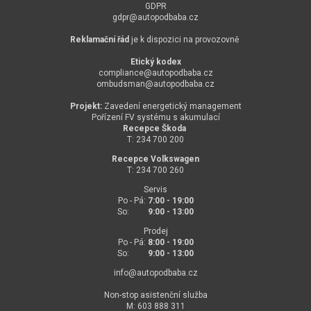
GDPR
gdpr@
autopodbaba.cz
Reklamační řád
je k dispozici na provozovně
Etický kodex
compliance@
autopodbaba.cz
ombudsman@
autopodbaba.cz
Projekt:
Zavedení energetický management
Pořízení FV systému s akumulací
Recepce Škoda
T: 234 700 200
Recepce Volkswagen
T: 234 700 260
Servis
Po - Pá:
7:00 - 19:00
So:
9:00 - 13:00
Prodej
Po - Pá:
8:00 - 19:00
So:
9:00 - 13:00
info@
autopodbaba.cz
Non-stop asistenční služba
M: 603 888 311