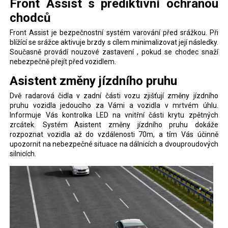
Front Assist s prediktivní ochranou
chodců
Front Assist je bezpečnostní systém varování před srážkou. Při
blížící se srážce aktivuje brzdy s cílem minimalizovat její následky.
Současně provádí nouzové zastavení , pokud se chodec snaží
nebezpečně přejít před vozidlem.
Asistent změny jízdního pruhu
Dvě radarová čidla v zadní části vozu zjišťují změny jízdního
pruhu vozidla jedoucího za Vámi a vozidla v mrtvém úhlu.
Informuje Vás kontrolka LED na vnitřní části krytu zpětných
zrcátek. Systém Asistent změny jízdního pruhu dokáže
rozpoznat vozidla až do vzdálenosti 70m, a tím Vás účinně
upozornit na nebezpečné situace na dálnicích a dvouproudových
silnicích.