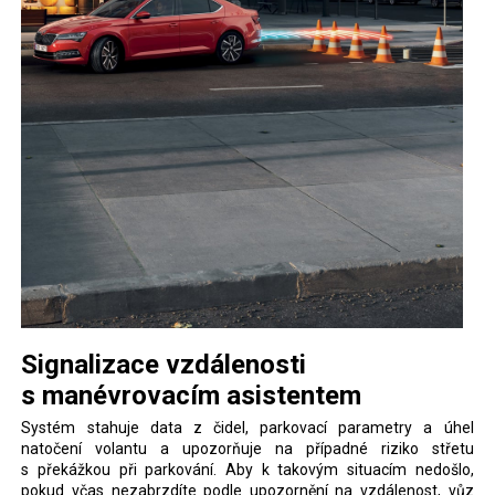
Signalizace vzdálenosti
s manévrovacím asistentem
Systém stahuje data z čidel, parkovací parametry a úhel
natočení volantu a upozorňuje na případné riziko střetu
s překážkou při parkování. Aby k takovým situacím nedošlo,
pokud včas nezabrzdíte podle upozornění na vzdálenost, vůz