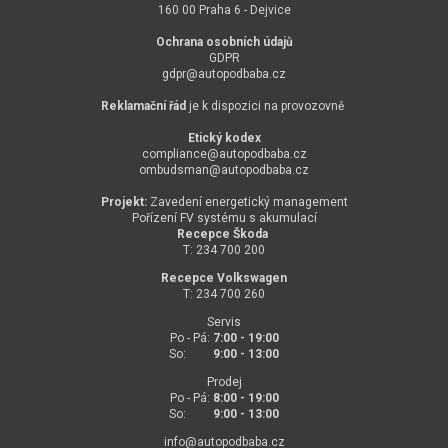
160 00 Praha 6 - Dejvice
Ochrana osobních údajů
GDPR
gdpr@
autopodbaba.cz
Reklamační řád
je k dispozici na provozovně
Etický kodex
compliance@
autopodbaba.cz
ombudsman@
autopodbaba.cz
Projekt:
Zavedení energetický management
Pořízení FV systému s akumulací
Recepce Škoda
T: 234 700 200
Recepce Volkswagen
T: 234 700 260
Servis
Po - Pá:
7:00 - 19:00
So:
9:00 - 13:00
Prodej
Po - Pá:
8:00 - 19:00
So:
9:00 - 13:00
info@
autopodbaba.cz