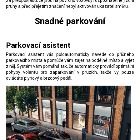
za předpokladu, že jsou na povrchu vozovky rozpoznatelné jízdní
pruhy a před přejetím značení nebyl aktivován ukazatel směru.
Snadné parkování
Parkovací asistent
Parkovací asistent vás poloautomaticky navede do příčného
parkovacího místa a pomůže vám zajet na podélné místo a vyjet
z něj. Systém vám pomáhá tak, že automaticky provádí optimální
pohyby volantu pro zaparkování v pruzích, takže vy pouze
ovládáte plynový a brzdový pedál.