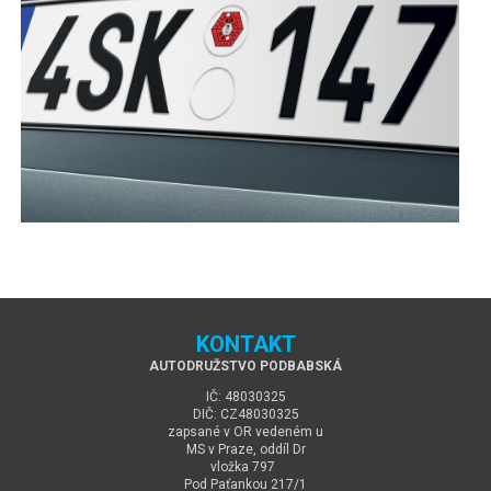
KONTAKT
AUTODRUŽSTVO PODBABSKÁ
IČ: 48030325
DIČ: CZ48030325
zapsané v OR vedeném u
MS v Praze, oddíl Dr
vložka 797
Pod Paťankou 217/1