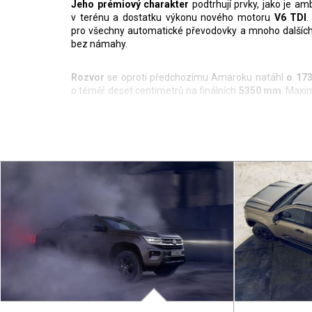
Jeho prémiový charakter
podtrhují prvky, jako je a
v terénu a dostatku výkonu nového motoru
V6 TDI
.
pro všechny automatické převodovky a mnoho dalších 
bez námahy.
Rozvor
se oproti předchozímu Amaroku natáhl
o 17
o téměř deset centimetrů na finálních
5350 mm
. Maxi
stejně jako šest jízdních režimů.
Co se motorizací týká, základem bude
2,0l turbodiese
k mání s pětistupňovým manuálem a pohonem zadních kol
Už základní výbava Amaroku nabídne přední světla z
potřeba zabrousit do vyšší specifikace Amarok Life.
osvětlením
IQ.Light.
Pohled do interiéru je pozoruhodný, podařilo se skloub
Kromě tříramenného multifunkčního volantu, který ja
pro informačně-zábavní systém o úhlopříčce
12 palců
(