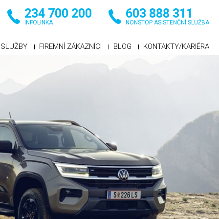
234 700 200
603 888 311
INFOLINKA
NONSTOP ASISTENČNÍ SLUŽBA
SLUŽBY
FIREMNÍ ZÁKAZNÍCI
BLOG
KONTAKTY/KARIÉRA