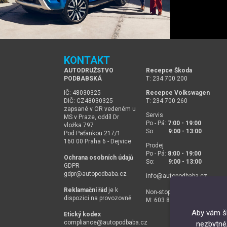
KONTAKT
AUTODRUŽSTVO
Recepce Škoda
PODBABSKÁ
T: 234 700 200
IČ: 48030325
Recepce Volkswagen
DIČ: CZ48030325
T: 234 700 260
zapsané v OR vedeném u
Servis
MS v Praze, oddíl Dr
Po - Pá:
7:00 - 19:00
vložka 797
So:
9:00 - 13:00
Pod Paťankou 217/1
160 00 Praha 6 - Dejvice
Prodej
Po - Pá:
8:00 - 19:00
Ochrana osobních údajů
So:
9:00 - 13:00
GDPR
gdpr@
autopodbaba.cz
info@
autopodbaba.cz
Reklamační řád
je k
Non-stop asistenční služba
dispozici na provozovně
M: 603 888 311
Aby vám šl
Etický kodex
compliance@
autopodbaba.cz
nezbytné,