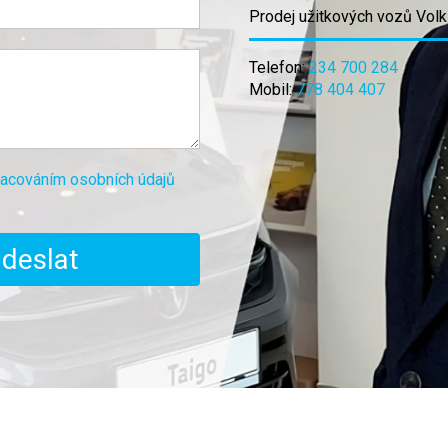
Prodej užitkových vozů Vo
Telefon:
234 700 284
Mobil:
778 404 407
racováním osobních údajů