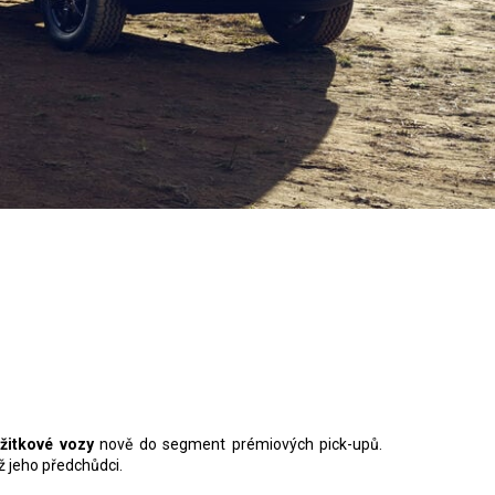
žitkové vozy
nově do segment prémiových pick-upů.
ž jeho předchůdci.