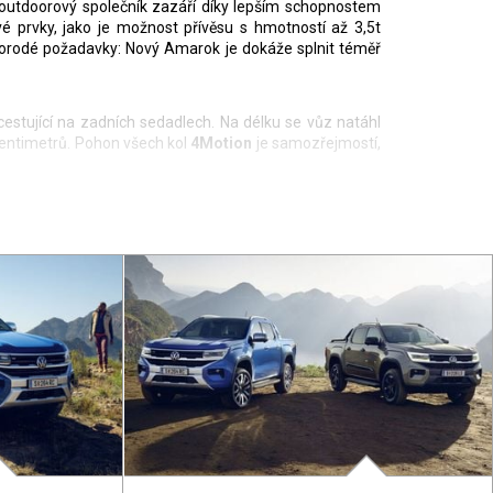
 outdoorový společník zazáří díky lepším schopnostem
ové prvky, jako je možnost přívěsu s hmotností až 3,5t
norodé požadavky: Nový Amarok je dokáže splnit téměř
stující na zadních sedadlech. Na délku se vůz natáhl
centimetrů. Pohon všech kol
4Motion
je samozřejmostí,
ého momentu. První jmenovaný agregát bude v základu
l a šestistupňový manuál.
unkční volant nebo vyhřívaná zpětná zrcátka už je však
palcovým displejem infotainmentu nebo „matrixovým“
bě.
u dva velké digitální displeje. Větší z nich, určený
e tyčí poctivé hliníkové obložení.