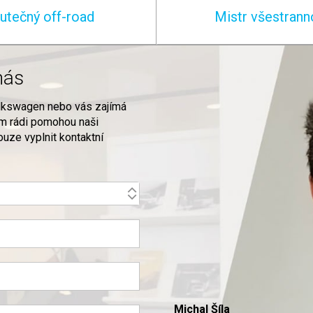
utečný off-road
Mistr všestrann
nás
olkswagen nebo vás zajímá
ám rádi pomohou naši
uze vyplnit kontaktní
Michal Šíla