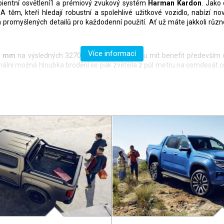
mbientní osvětlení1 a prémiový zvukový systém
Harman Kardon
. Jako
 A těm, kteří hledají robustní a spolehlivé užitkové vozidlo, nabízí n
promyšlených detailů pro každodenní použití. Ať už máte jakkoli růz
Více informací
3 mm
na výsledných 3270 mm, z čehož budou mít benefit především ce
mální možná hloubka brodění se pak zvětšila z půl metru na osmdesát 
l
o výkonu buďto
150 koní
a 350 Nm, případně
170 koní
a 405 Nm točiv
, výkonnější varianta nabízí za příplatek nastavitelný pohon všech ko
LED
diod nebo zadní parkovací kameru, pro 17palcová litá kola, multif
 Další výbava Amarok Style už se chlubí
18palcovými litými koly
, 12
it charakter terénního vozu s komfortem a zástupem technologií na palu
koby z oka vypadl tomu, který známe z Golfu, na první pohled zaujmo
ve standardu 10 palců), na sebe strhává většinu pozornosti a kolem něj s