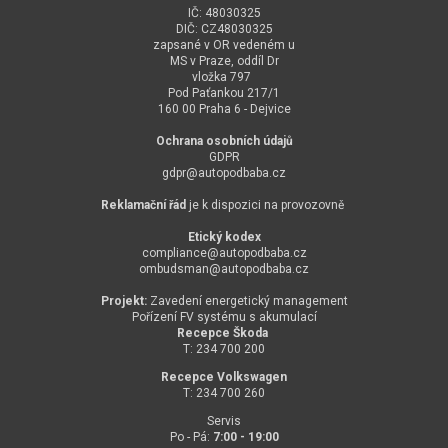
IČ: 48030325
DIČ: CZ48030325
zapsané v OR vedeném u
MS v Praze, oddíl Dr
vložka 797
Pod Paťankou 217/1
160 00 Praha 6 - Dejvice
Ochrana osobních údajů
GDPR
gdpr@
autopodbaba.cz
Reklamační řád
je k dispozici na provozovně
Etický kodex
compliance@
autopodbaba.cz
ombudsman@
autopodbaba.cz
Projekt:
Zavedení energetický management
Pořízení FV systému s akumulací
Recepce Škoda
T: 234 700 200
Recepce Volkswagen
T: 234 700 260
Servis
Po - Pá:
7:00 - 19:00