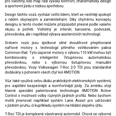
pro všechny, kdo mají rádi vysoký komfort, charismatický design
a sportovní jízdu s nízkou spotřebou.
Design těchto vozů vychází vstříc lidem, kteří se nechtějí spokojit
s něčím obyčejným a zaměnitelným. Díky chytrému konceptu
designu si tento model můžete přizpůsobit přesně podle vašeho
vkusu a potřeb. Volitelný je interiér, karoserie, podvozek,
převodovka, ale i například výbava asistenčních technologií.
Srdcem vozů jsou špičkové silné dvoulitrové přeplňované
naftové motory s technologií přímého vstřikováním paliva
Common-Rail. Tyto úsporné motory o výkonu 110 kW mohou být
kombinovány s inteligentní 7stupňovou automatickou
převodovkou, nebo s výbornou 6stupňovou manuální
převodovkou. Vozy Volkswagen T-Roc 2.0 TDI jsou standardně
dodávány s pohonem všech čtyř kol 4MOTION.
Vůz také využívá celou škálu praktických elektronických systémů
pro zajištění bezpečnější a komfortnější jízdy. Za zmínku stojí
hlavně speciální patentovaná technologie 4MOTION Active
Control s možností volby různých jízdních profilů. Nebo bychom
mohli jmenovat například systém Lane Assist pro udržování
v jízdním pruhu, či kupříkladu systém na hlídání slepého úhlu.
T-Roc TDI je komplexně všestranný automobil. Chová se výborně