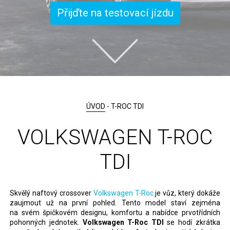
Přijďte na testovací jízdu
ÚVOD
- T-ROC TDI
VOLKSWAGEN T-ROC
TDI
Skvělý naftový crossover
Volkswagen T-Roc
je vůz, který dokáže
zaujmout už na první pohled. Tento model staví zejména
na svém špičkovém designu, komfortu a nabídce prvotřídních
pohonných jednotek.
Volkswagen T-Roc TDI
se hodí zkrátka