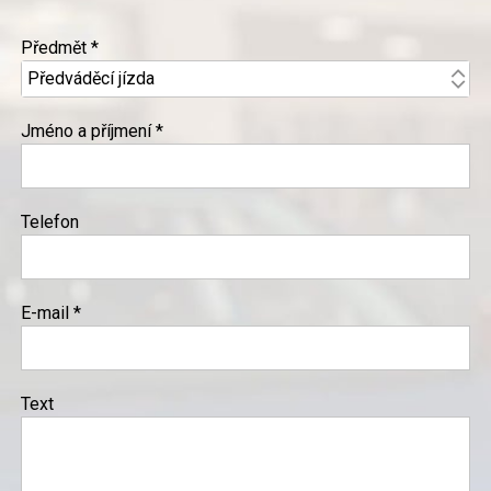
Předmět *
Jméno a příjmení *
Telefon
E-mail *
Text