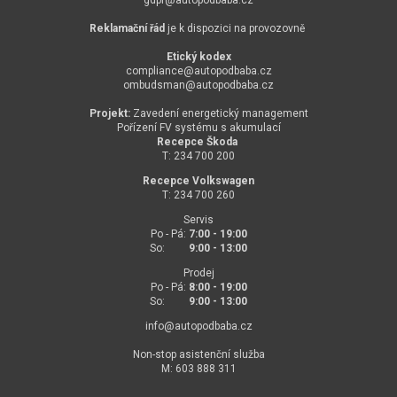
Reklamační řád
je k dispozici na provozovně
Etický kodex
compliance@
autopodbaba.cz
ombudsman@
autopodbaba.cz
Projekt:
Zavedení energetický management
Pořízení FV systému s akumulací
Recepce Škoda
T: 234 700 200
Recepce Volkswagen
T: 234 700 260
Servis
Po - Pá:
7:00 - 19:00
So:
9:00 - 13:00
Prodej
Po - Pá:
8:00 - 19:00
So:
9:00 - 13:00
info@
autopodbaba.cz
Non-stop asistenční služba
M: 603 888 311