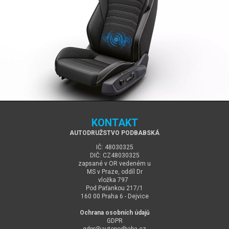
KONTAKT
AUTODRUŽSTVO PODBABSKÁ
IČ: 48030325
DIČ: CZ48030325
zapsané v OR vedeném u
MS v Praze, oddíl Dr
vložka 797
Pod Paťankou 217/1
160 00 Praha 6 - Dejvice
Ochrana osobních údajů
GDPR
gdpr@
autopodbaba.cz